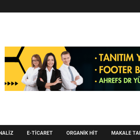
NALİZ
E-TİCARET
ORGANİK HİT
MAKALE TA