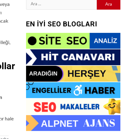
Arama:
​veya
ı
Ancak
EN İYİ SEO BLOGLARI
leği,
llar
m
ır hale