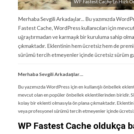
WP Fastest Cache En Hızlı Ön
Merhaba Sevgili Arkadaşlar... Bu yazımızda WordPr
Fastest Cache, WordPress kullanıcıları için mevcut 
uğraştırmadan ve karmaşık bir kuruluma sahip olmaya
çıkmaktadır. Eklentinin hem ücretsiz hem de pre
sürümü tercih etmeyenler içinde ücretsiz sürüm gay
Merhaba Sevgili Arkadaşlar…
Bu yazımızda WordPress için en kullanışlı önbellek eklen
mevcut olan en popüler önbellek eklentilerinden biridir. 
kolay bir eklenti olmasıyla ön plana çıkmaktadır. Eklen
veya profesyonel sürümü tercih etmeyenler içinde ücretsiz
WP Fastest Cache oldukça bas