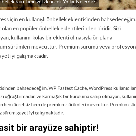
bellek Kurulumu ve İzlenecek Yollar Nelerdir?
ess için en kullanışlı önbellek eklentisinden bahsedeceği
olan en popüler önbellek eklentilerinden biridir. Sizi
n, kullanımı kolay bir eklenti olmasıyla ön plana
mium sürümleri mevcuttur. Premium sürümü veya profesyon
et iyi çalışmaktadır.
tisinden bahsedeceğim. WP Fastest Cache, WordPress kullanıcıları
Sizi uğraştırmadan ve karmaşık bir kuruluma sahip olmayan, kullan
tinin hem ücretsiz hem de premium sürümleri mevcuttur. Premium s
 sürüm gayet iyi çalışmaktadır.
it bir arayüze sahiptir!