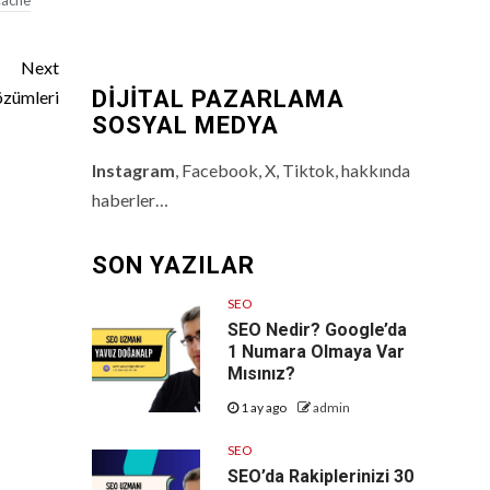
Cache
Next
DİJİTAL PAZARLAMA
özümleri
SOSYAL MEDYA
Instagram
, Facebook, X, Tiktok, hakkında
haberler…
SON YAZILAR
SEO
SEO Nedir? Google’da
1 Numara Olmaya Var
Mısınız?
1 ay ago
admin
SEO
SEO’da Rakiplerinizi 30