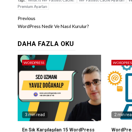
What is WP Fastest Cache?
WP Fastest Cache Ayarları
WP
Tags:
Premium Ayarları
Continue
Previous
Reading
WordPress Nedir Ve Nasıl Kurulur?
DAHA FAZLA OKU
WORDPRESS
WORDPRES
3 min read
2 min re
En Sık Karşılaşılan 15 WordPress
WordPres