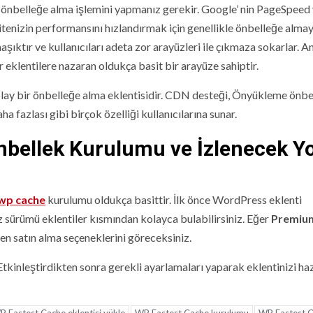
 önbelleğe alma işlemini yapmanız gerekir. Google’ nin PageSpeed ​
tenizin performansını hızlandırmak için genellikle önbelleğe almay
aşıktır ve kullanıcıları adeta zor arayüzleri ile çıkmaza sokarlar. 
er eklentilere nazaran oldukça basit bir arayüze sahiptir.
kolay bir önbelleğe alma eklentisidir. CDN desteği, Önyükleme önbel
ha fazlası gibi birçok özelliği kullanıcılarına sunar.
Önbellek Kurulumu ve İzlenecek Yo
wp cache
kurulumu oldukça basittir. İlk önce WordPress eklenti
 sürümü eklentiler kısmından kolayca bulabilirsiniz. Eğer
Premiu
en satın alma seçeneklerini göreceksiniz.
Etkinleştirdikten sonra gerekli ayarlamaları yaparak eklentinizi haz