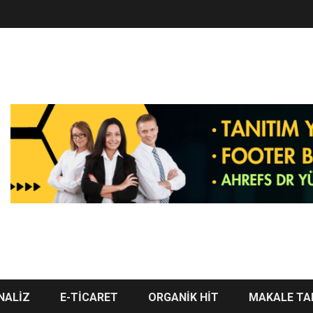
NALİZ
E-TİCARET
ORGANİK HİT
MAKALE TA