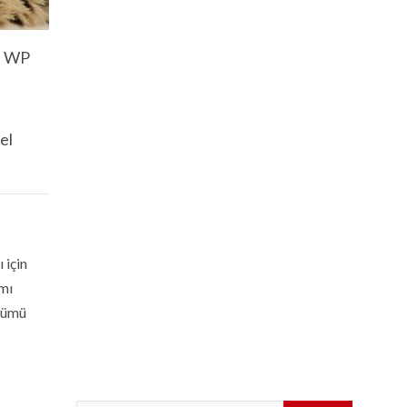
m. WP
el
 için
ımı
ürümü