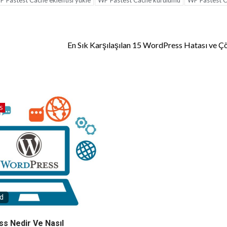
 Fastest Cache eklentisi yükle
WP Fastest Cache kurulumu
WP Fastest 
En Sık Karşılaşılan 15 WordPress Hatası ve Ç
S
ad
s Nedir Ve Nasıl