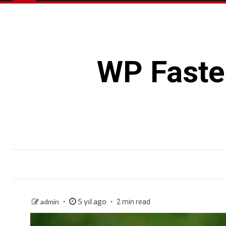
WP Faste
5 yıl ago
admin
2 min read